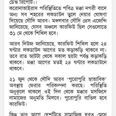
ডেস্ক রিপোর্ট।।
করোনাভাইরাস পরিস্থিতিতে পবিত্র মক্কা নগরী বাদে
অন্য সব শহরের লকডাউন তুলে নেয়ার ঘোষণা
দিয়েছে সৌদি আরব। মঙ্গলবার সৌদি প্রেস এজেন্সি
জানিয়েছে, যেসব অঞ্চলে কারফিউ ছিল সেগুলোতে
৩১ মে থেকে শিথিল হবে।
আরব নিউজ জানিয়েছে, কারফিউ শিথিল হলে ২৪
ঘণ্টার লকডাউন আগের মত কড়াকড়ি থাকবে না।
তবে রাত আটটা থেকে সকাল ছয়টা পর্যন্ত কড়াকড়ি
থাকবে। মক্কা আগের মতই ২৪ ঘণ্টার লকডাউনে
থাকবে।
২১ জুন থেকে সৌদি আরব ‘পুরোপুরি স্বাভাবিক’
অবস্থায় ফেরার পরিকল্পনা করছে। পরিস্থিতি
অনুকূলে থাকলে ওই দিন থেকে মক্কার মসজিদে
নামাজের অনুমতি মিলবে। পুরোপুরি বাতিল হবে
কারফিউ।
কিন্তু তার আগে দেশটিতে সামাজিক দূরত্ব মেনে