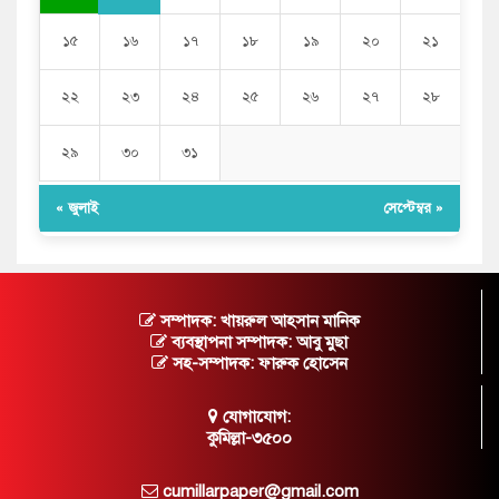
১৫
১৬
১৭
১৮
১৯
২০
২১
২২
২৩
২৪
২৫
২৬
২৭
২৮
২৯
৩০
৩১
« জুলাই
সেপ্টেম্বর »
সম্পাদক: খায়রুল আহসান মানিক
ব্যবস্থাপনা সম্পাদক: আবু মুছা
সহ-সম্পাদক: ফারুক হোসেন
যোগাযোগ:
কুমিল্লা-৩৫০০
cumillarpaper@gmail.com