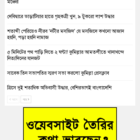
মঞ্চের
দেবিদ্বারে ভাড়াটিয়ার হাতে গৃহকত্রী খুন, ৯ টুকরো লাশ উদ্ধার
শতাব্দী পেরিয়েও নীরব ‘নটীর মসজিদ’ যে মসজিদে কখনো আজান
হয়নি, পড়া হয়নি নামাজ
৫ মিনিটের পথ পাড়ি দিতে ২ ঘণ্টা! কুমিল্লার আমতলীতে খানাখন্দে
নিত্যদিনের যানজট
সাবেক তিন সভাপতির স্মরণ সভা করলো কুমিল্লা প্রেসক্লাব
গ্রিসে দুই শতাধিক অভিবাসী উদ্ধার, বেশিরভাগই বাংলাদেশি
আগে
পরে
বুড়িচংয়ে নিখোঁজের ৩ দিন পর ফিশারির পুকুরে রিকশাচালকের মরদেহ
উদ্ধার
“স্পেশাল ট্রাইব্যুনালে জুলাই গণহত্যার বিচার করেন, জনগণ আপনাদের
ছাড়বে না-সাক্কু