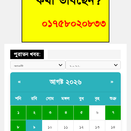
ভাষা সৈনিক অজিত গুহ মহাবিদ্যালয়ে জুলাই গণঅভ্যুত্থান দিবসের
আলোচনা সভা ও পুরস্কার বিতরণ
‘হাসিনাকে ফেরাতে তৎপরতা’ কুবিতে ১১ শিক্ষককে ঘিরে ফ্যাক্ট-
ফাইন্ডিং কমিটি গঠন
পুরাতন খবর:
আগষ্ট ২০২৬
«
»
শনি
রবি
সোম
মঙ্গল
বুধ
বৃহ
শুক্র
২
১
৩
৪
৫
৬
৭
৯
৮
১০
১১
১২
১৩
১৪