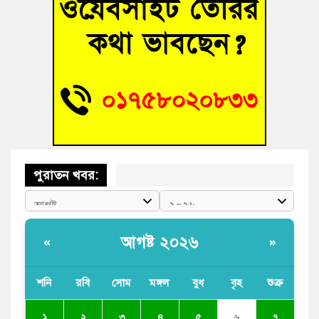
‘হাসিনাকে ফেরাতে তৎপরতা’ কুবিতে ১১ শিক্ষককে ঘিরে ফ্যাক্ট-
ফাইন্ডিং কমিটি গঠন
বাঁশের খুঁটিতে ভর করে টিকে আছে সেতু
জুলাই গণঅভ্যুত্থান দিবসে কুমিল্লায় শ্রদ্ধা, র‍্যালি ও সংবর্ধনা
পুরাতন খবর:
আগষ্ট ২০২৬
«
»
শনি
রবি
সোম
মঙ্গল
বুধ
বৃহ
শুক্র
১
২
৩
৪
৫
৬
৭