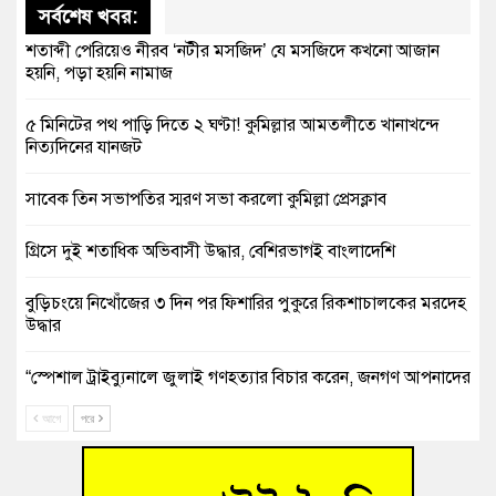
সর্বশেষ খবর:
শতাব্দী পেরিয়েও নীরব ‘নটীর মসজিদ’ যে মসজিদে কখনো আজান
হয়নি, পড়া হয়নি নামাজ
৫ মিনিটের পথ পাড়ি দিতে ২ ঘণ্টা! কুমিল্লার আমতলীতে খানাখন্দে
নিত্যদিনের যানজট
সাবেক তিন সভাপতির স্মরণ সভা করলো কুমিল্লা প্রেসক্লাব
গ্রিসে দুই শতাধিক অভিবাসী উদ্ধার, বেশিরভাগই বাংলাদেশি
বুড়িচংয়ে নিখোঁজের ৩ দিন পর ফিশারির পুকুরে রিকশাচালকের মরদেহ
উদ্ধার
“স্পেশাল ট্রাইব্যুনালে জুলাই গণহত্যার বিচার করেন, জনগণ আপনাদের
ছাড়বে না-সাক্কু
আগে
পরে
ভাষা সৈনিক অজিত গুহ মহাবিদ্যালয়ে জুলাই গণঅভ্যুত্থান দিবসের
আলোচনা সভা ও পুরস্কার বিতরণ