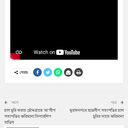
শেয়ার
আগে
পরে
চাল চুরি করায় চৌদ্দগ্রামে আ’লীগ
মুরাদনগরে ছাত্রলীগ সভাপতির চাল
সভাপতির জরিমানা:ডিলারশিপ
চুরির দায়ে জরিমানা
বাতিল