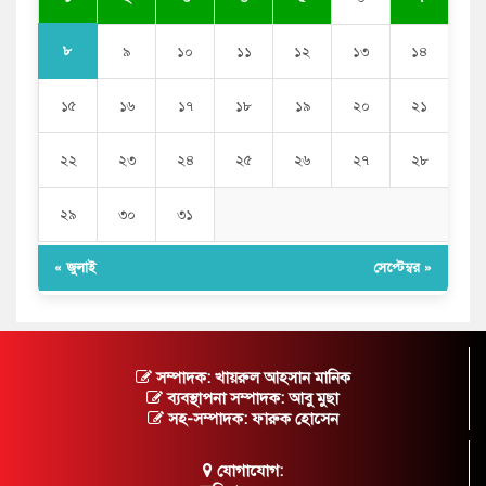
৮
৯
১০
১১
১২
১৩
১৪
১৫
১৬
১৭
১৮
১৯
২০
২১
২২
২৩
২৪
২৫
২৬
২৭
২৮
২৯
৩০
৩১
« জুলাই
সেপ্টেম্বর »
সম্পাদক: খায়রুল আহসান মানিক
ব্যবস্থাপনা সম্পাদক: আবু মুছা
সহ-সম্পাদক: ফারুক হোসেন
যোগাযোগ: