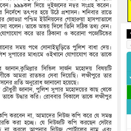
আহত 
বেন। ৯৯৯কল দিয়ে দুইজনের নম্বর সংগ্রহ করেন।
অবরু
 নির্দেশে তৎপর হয়ে উঠে প্রশাসন। শনিবার রাতে
ার জোড্ডা পশ্চিম ইউনিয়নের গোহারুয়া হাসপাতালে
ানা বলেন। তাকে অভয় দিলে তিনি সঠিক তথ্য দেন।
র বার যোগাযোগ করে তার ঠিকানা ও করোনা পজেটিভের
াঠানোর সময় পথে সোনাইমুড়িতে পুলিশ বাধা দেয়।
পুলিশ সুপারের মাধ্যমে ওইখানে যোগাযোগ করে তাকে
দেব জানান,কুমিল্লার সিভিল সার্জন মহোদয় বিষয়টি
োগীকে আমরা রাতভর সেবা দিয়েছি। লক্ষীপুরে তার
রশাসনের প্রতি অনুরোধ জানানো হয়েছে।
ন চৌধুরী জানান, পুলিশ সুপার মহোদয়ের কাছ থেকে
তাকে উদ্ধার করি। রোববার বিকালে তাকে লক্ষীপুর
জ কপি করবেন না, আমাদের নিউজ কপি করে যে সমস্ত
দারকি করা হচ্ছে। যে নিউজটি কপি করছেন সেটার
বন্ধ না করলে আপনার নিউজ পোর্টালের নাম এবং