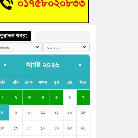
শিক্ষার্থীদের দেখতে গিয়ে মেডিকেলের ক্যান্টিনে
দ্ধ জবি শিক্ষক
পুরাতন খবর:
আগষ্ট ২০২৬
«
»
শনি
রবি
সোম
মঙ্গল
বুধ
বৃহ
শুক্র
১
২
৩
৪
৫
৬
৭
৮
৯
১০
১১
১২
১৩
১৪
১৫
১৬
১৭
১৮
১৯
২০
২১