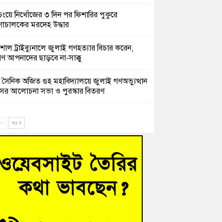
চংয়ে নিখোঁজের ৩ দিন পর ফিশারির পুকুরে
শাচালকের মরদেহ উদ্ধার
েশাল ট্রাইব্যুনালে জুলাই গণহত্যার বিচার করেন,
ণ আপনাদের ছাড়বে না-সাক্কু
 সৈনিক অজিত গুহ মহাবিদ্যালয়ে জুলাই গণঅভ্যুত্থান
সের আলোচনা সভা ও পুরস্কার বিতরণ
িনাকে ফেরাতে তৎপরতা’ কুবিতে ১১ শিক্ষককে ঘিরে
ক্ট-ফাইন্ডিং কমিটি গঠন
ে
পরে
ের খুঁটিতে ভর করে টিকে আছে সেতু
 গণঅভ্যুত্থান দিবসে কুমিল্লায় শ্রদ্ধা, র‍্যালি ও সংবর্ধনা
হত্যা মামলায় গ্রেফতার সাবেক সেনা সদস্য হাফিজুর
ন হাইকোর্টের জামিনে মুক্ত