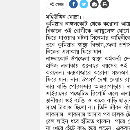
শেয়ার
মহিউদ্দিন মোল্লা।।
কুমিল্লার নাঙ্গলকোট থেকে করোনা আক্
বিকালে ওই রোগীকে অ্যাম্বুলেন্স যো
ফিরে যাওয়ার ঘটনা সিনেমার কাহিনীকে
তবে কুমিল্লার স্বাস্থ্য বিভাগ,জেলা
নিজের এলাকায় ফিরে যান।
নাঙ্গলকোট উপজেলা স্বাস্থ্য কর্মকর্তা
হাউজ এলাকায় ৩৫বছর বয়সের ওই ব্য
করতেন। কক্সবাজারে করোনা সংক্রমণ 
ফিরে যান। নানা উপসর্গ দেখা দেয়ায় রামগ
তার বাড়ি পৌরসভার আঙ্গরাপাড়ায়। 
ভাইরাসের পজেটিভ রিপোর্ট এলে এলাক
স্থানীয়রা ওই ব্যক্তি ও তাকে বাড়ি ছ
সাথে টাকাও ছিলো না। তিনি জীবন বা
লাকসাম। লাকসাম আসার পর চালক টের 
রেল লাইন ধরে হাঁটতে থাকেন। পায়ে হ
না খেয়ে হেঁটে ক্লান্ত হয়ে পড়েন। এক