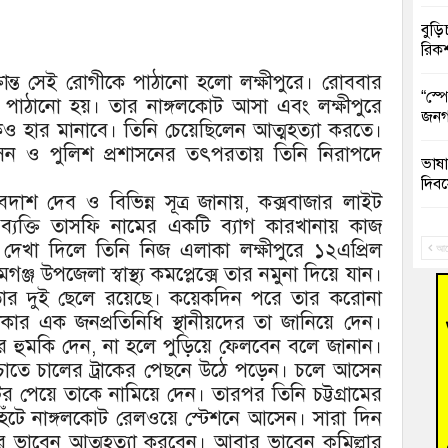
বুড়ি
রিক
রান্ত সেই রোগীকে পাঠানো হলো লক্ষীপুরে। রোববার
“স্প
গে পাঠানো হয়। তার নাঙ্গলকোট আসা এবং লক্ষীপুরে
জনগ
ও হার মানাবে। তিনি চেয়েছিলেন আত্মহত্যা করতে।
 প্রশাসন ও পুলিশ প্রশাসনের তৎপরতায় তিনি নিরাপদে
ভাষা
দিব
 দেবদাশ দেব ও বিভিন্ন সূত্র জানায়, কক্সবাজার লাইট
ক্তি তাসফি নামের একটি ব্যাগ কারখানায় কাজ
‘হাস
দেখা দিলে তিনি নিজ এলাকা লক্ষীপুরে ১২এপ্রিল
ফ্যা
আগ
ঞ্জ উপজেলা স্বাস্থ্য কমপ্লেক্সে তার নমুনা দিয়ে যান।
তার দুই ছেলে রয়েছে। কয়েকদিন পরে তার করোনা
বাঁশ
ার এক জনপ্রতিনিধি স্থানীয়দের তা জানিয়ে দেন।
াড়ার হুমকি দেন, না হলে পুড়িয়ে ফেলবেন বলে জানান।
জুলাই
ঁচাতে চালের ট্রাকের পেছনে উঠে পড়েন। চলে আসেন
পেয়ে তাকে নামিয়ে দেন। তারপর তিনি চট্টগ্রামের
তনু 
রহমা
েঁটে নাঙ্গলকোট রেলওয়ে স্টেশনে আসেন। সারা দিন
বার ভাবেন আত্মহত্যা করবেন। আবার ভাবেন কুমিল্লার